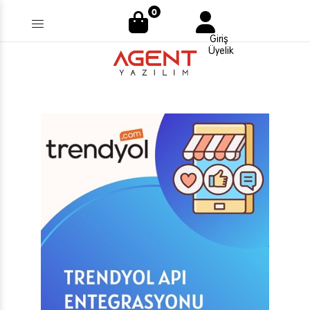
0
Giriş
Üyelik